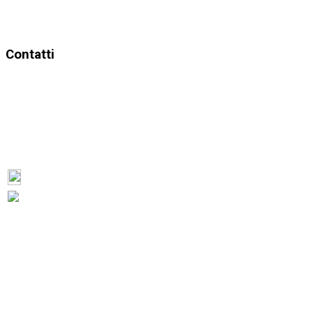
Contatti
LINKCAMPUS
UNITELEMATICA
Indirizzo: Via Hertizentrum N.5
Località: ZUG - CH – 6303
ZUG
SWITZERLAND