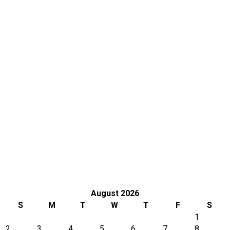
Tokyo
August 2026
S
M
T
W
T
F
S
1
2
3
4
5
6
7
8