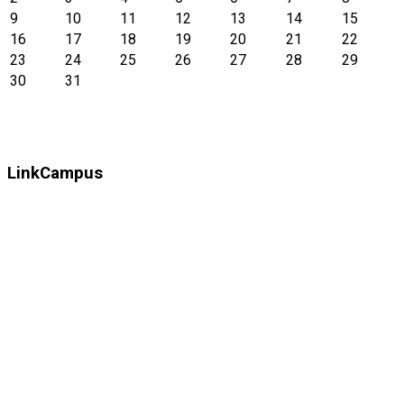
9
10
11
12
13
14
15
16
17
18
19
20
21
22
23
24
25
26
27
28
29
30
31
LinkCampus
Istituzione Privata Unitelematica Svizzera Riconosciuta ai
Sensi dell´Art.60 del Codice Civile Svizzero Legalmente
costituita senza obbligo di registrazione, in conformità degli
Articoli 20 e 27 della Costituzione Federale Svizzera, e
dell'Art.N° 74 cpv.1 della Legge sull'Istruzione del Canton
Zugo in conformità agli Articoli 75 e 76 dalla Legge Federale
sulla promozione e sul coordinamento del settore
Universitario Svizzero (LPSU entrata in vigore il 1 Gennaio
2015).
Seguici sui social: