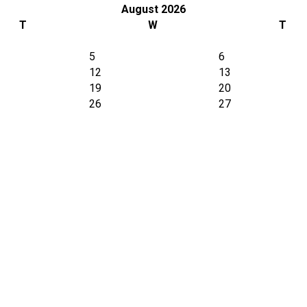
August 2026
T
W
T
5
6
12
13
19
20
26
27
i dell´Art.60 del Codice Civile Svizzero Legalmente costituita s
.1 della Legge sull'Istruzione del Canton Zugo in conformità agl
in vigore il 1 Gennaio 2015).