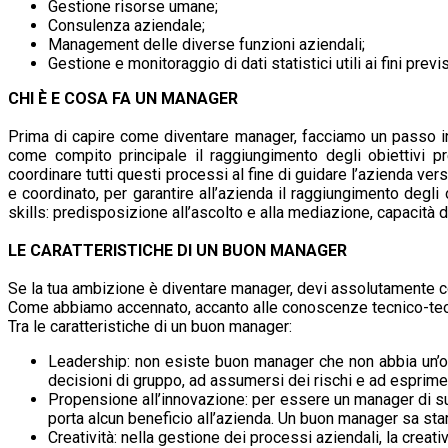
Gestione risorse umane;
Consulenza aziendale;
Management delle diverse funzioni aziendali;
Gestione e monitoraggio di dati statistici utili ai fini prev
CHI È E COSA FA UN MANAGER
Prima di capire come diventare manager, facciamo un passo i
come compito principale il raggiungimento degli obiettivi pre
coordinare tutti questi processi al fine di guidare l’azienda ve
e coordinato, per garantire all’azienda il raggiungimento degli
skills: predisposizione all’ascolto e alla mediazione, capacità 
LE CARATTERISTICHE DI UN BUON MANAGER
Se la tua ambizione è diventare manager, devi assolutamente con
Come abbiamo accennato, accanto alle conoscenze tecnico-teorich
Tra le caratteristiche di un buon manager:
Leadership: non esiste buon manager che non abbia un’ott
decisioni di gruppo, ad assumersi dei rischi e ad esprimer
Propensione all’innovazione: per essere un manager di s
porta alcun beneficio all’azienda. Un buon manager sa star
Creatività: nella gestione dei processi aziendali, la creat