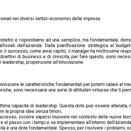
isionali nei diversi settori economici delle imprese.
ndietro e rispondiamo ad una semplice, ma fondamentale, doman
fissati dall’azienda. Dalla pianificazione strategica al budge
rso il successo, come avrai capito, il manager ha moltissime respo
 obiettivi di business e di crescita, per fare questo, sono nece
di leadership, propensione all’innovazione.
oscere le caratteristiche fondamentali per poterti calare al meg
e, sono necessarie una serie di attitudini virtuose che ti permett
ima capacità di leadership. Questa dote può essere allenata, ma
e la propria idea senza timori;
uccesso, occorre sapersi muovere nel contesto delle nuove tecno
e al passo con i tempi e sa implementare all’interno dell’azienda
ività è una dote fondamentale. Spesso, per risolvere i problemi, o