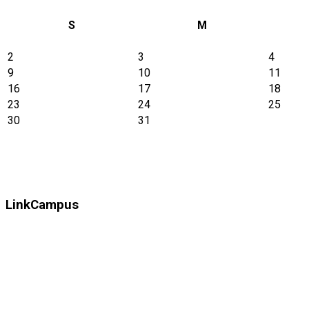
S
M
2
3
4
9
10
11
16
17
18
23
24
25
30
31
LinkCampus
Istituzione Privata Unitelematica Svizzera Riconosciuta ai Sens
27 della Costituzione Federale Svizzera, e dell'Art.N° 74 cpv
coordinamento del settore Universitario Svizzero (LPSU entrata 
Seguici sui social: