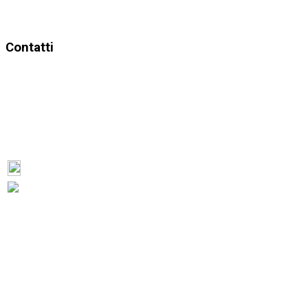
Contatti
LINKCAMPUS
UNITELEMATICA
Indirizzo: Via Hertizentrum N.5
Località: ZUG - CH – 6303
ZUG
SWITZERLAND