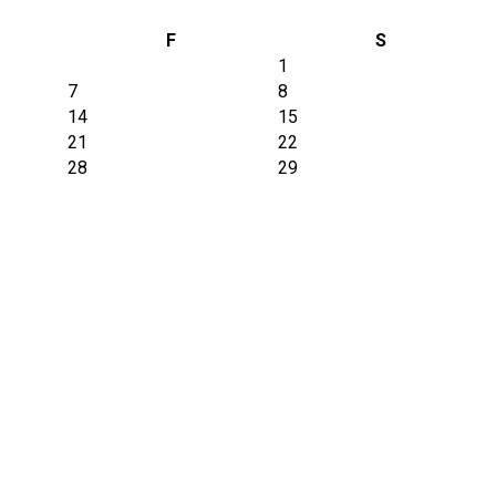
F
S
1
7
8
14
15
21
22
28
29
enza obbligo di registrazione, in conformità degli Articoli 20 e
i Articoli 75 e 76 dalla Legge Federale sulla promozione e sul