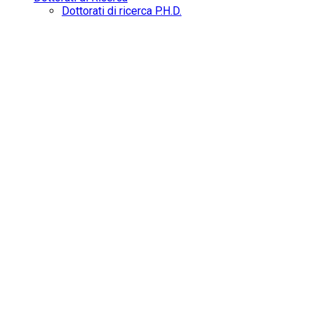
Dottorati di ricerca P.H.D.
Zug
New York