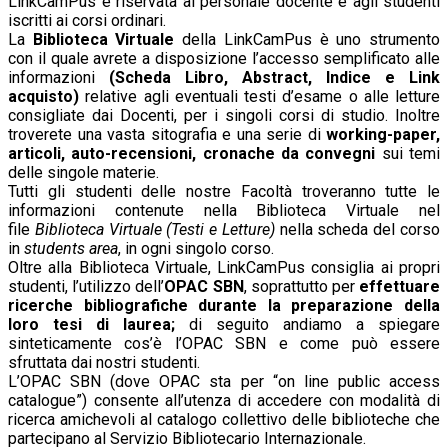
LinkCamPus è riservata al personale docente e agli studenti
iscritti ai corsi ordinari.
La
Biblioteca Virtuale
della LinkCamPus è uno strumento
con il quale avrete a disposizione l’accesso semplificato alle
informazioni
(Scheda Libro, Abstract, Indice e Link
acquisto)
relative agli eventuali testi d’esame o alle letture
consigliate dai Docenti, per i singoli corsi di studio. Inoltre
troverete una vasta sitografia e una serie di
working-paper,
articoli, auto-recensioni, cronache da convegni
sui temi
delle singole materie.
Tutti gli studenti delle nostre Facoltà troveranno tutte le
informazioni contenute nella Biblioteca Virtuale nel
file
Biblioteca Virtuale (Testi e Letture)
nella scheda del corso
in
students area
, in ogni singolo corso.
Oltre alla Biblioteca Virtuale, LinkCamPus consiglia ai propri
studenti, l’utilizzo dell’
OPAC SBN
, soprattutto per
effettuare
ricerche bibliografiche durante la preparazione della
loro tesi di laurea;
di seguito andiamo a spiegare
sinteticamente cos’è l’OPAC SBN e come può essere
sfruttata dai nostri studenti.
L’OPAC SBN (dove OPAC sta per “on line public access
catalogue”) consente all’utenza di accedere con modalità di
ricerca amichevoli al catalogo collettivo delle biblioteche che
partecipano al Servizio Bibliotecario Internazionale.